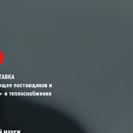
О
ТАВКА
ющее поставщиков и
о- и теплоснабжения
ый манеж