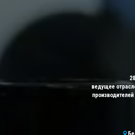
2
ведущее отрасл
производителей 
Бел